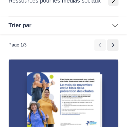
Ressources pour les médias sociaux
Trier par
Rechercher
Page
1
/
3
Groupe d’âge
Tous âges
Catégorie
Enfants
Activités d’éducation et de sensibilisation
Aînés
Effacer tous les filtres
Activités d’exercice et de mouvement
Jeux
Images et vidéos