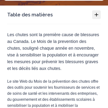
Table des matières
Mois de la prévention des
chutes
Les chutes sont la première cause de blessures
au Canada. Le Mois de la prevention des
Pourquoi le Mois de la prévention des
chutes, souligné chaque année en novembre,
chutes est nécessaire
vise à sensibiliser la population et à encourager
Comment vous ou votre organisme
pouvez participer
les mesures pour prévenir les blessures graves
Ressources pour les médias sociaux
et les décès liés aux chutes.
Ressources
12
Le site Web du Mois de la prévention des chutes offre
des outils pour soutenir les fournisseurs de services et
Programmes
1
de soins de santé et les intervenants des entreprises,
Sujets Blessures
du gouvernement et des établissements scolaires à
4
sensibiliser la population et à mobiliser la