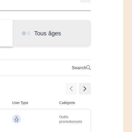
Tous âges
Rechercher
Rechercher
User Type
Catégorie
Outils
Aînés
promotionnels